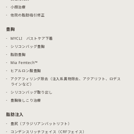
小顔治療
他院の脂肪吸引修正
豊胸
MYCLI バストケア下着
シリコンバッグ豊胸
脂肪豊胸
Mia Femtech™
ヒアルロン酸豊胸
アクアフィリング除去（注入系異物除去、アクアリフト、ロデス
ラインなど）
シリコンバッグ取り出し
豊胸後しこり治療
脂肪注入
豊尻（ブラジリアンバットリフト）
コンデンスリッチフェイス（CRFフェイス）