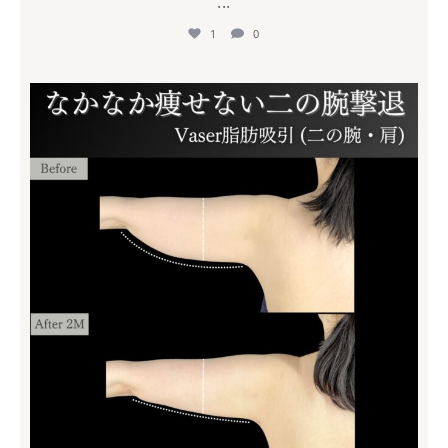
...
1
0
mycli.ebisu
7月 18