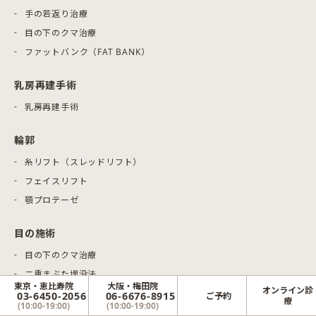
手の若返り治療
目の下のクマ治療
ファットバンク（FAT BANK）
乳房再建手術
乳房再建手術
輪郭
糸リフト（スレッドリフト）
フェイスリフト
顎プロテーゼ
目の施術
目の下のクマ治療
二重まぶた埋没法
東京・恵比寿院
大阪・梅田院
オンライン診
二重まぶた切開法
03-6450-2056
06-6676-8915
ご予約
療
(10:00-19:00)
(10:00-19:00)
目頭切開