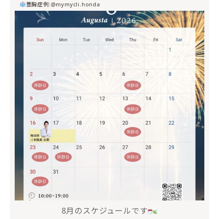
豊胸症例:@mymycli.honda
mycli.ebisu
7月 20
8月のスケジュールです