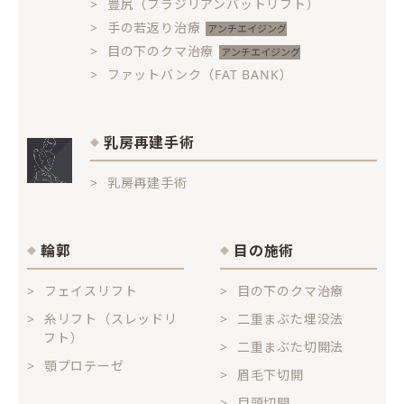
豊尻（ブラジリアンバットリフト）
手の若返り治療
目の下のクマ治療
ファットバンク（FAT BANK）
乳房再建手術
乳房再建手術
輪郭
目の施術
フェイスリフト
目の下のクマ治療
糸リフト（スレッドリ
二重まぶた埋没法
フト）
二重まぶた切開法
顎プロテーゼ
眉毛下切開
目頭切開