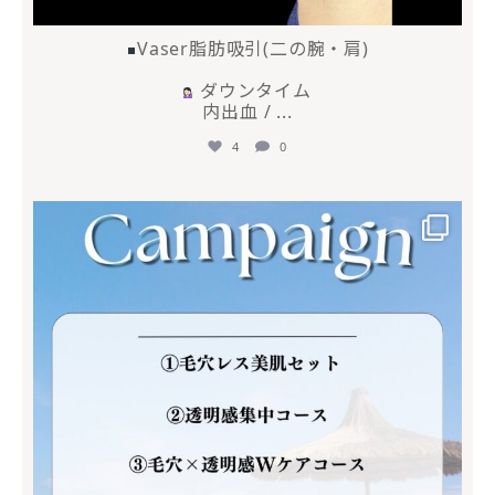
Vaser脂肪吸引(二の腕・肩)
ダウンタイム
内出血 /
...
4
0
mycli.ebisu
6月 30