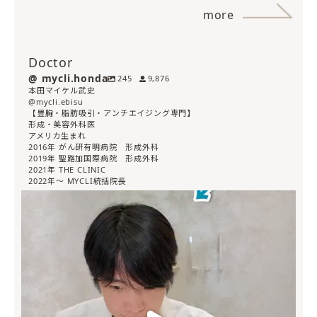
more
Doctor
mycli.honda
245
9,876
本田マイケル武史
@mycli.ebisu
【豊胸・脂肪吸引・アンチエイジング専門】
形成・美容外科医
アメリカ生まれ
2016年 がん研有明病院 形成外科
2019年 聖路加国際病院 形成外科
2021年 THE CLINIC
2022年〜 MYCLI統括院長
mycli.honda
7月 30