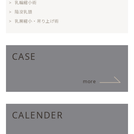
乳輪縮小術
陥没乳頭
乳房縮小・吊り上げ術
CASE
more
CALENDER