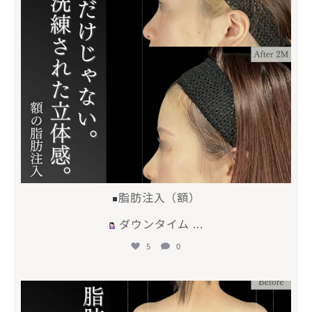
脂肪注入（額）
ダウンタイム
...
5
0
mycli.ebisu
4月 28