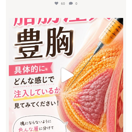
60
0
mycli.honda
7月 8