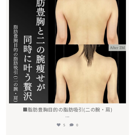
■脂肪豊胸目的の脂肪吸引(二の腕・肩)
...
5
0