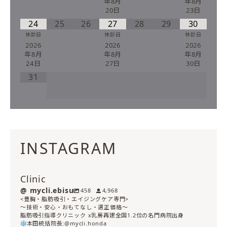
年8月
年8月
20日
23日
24
25
26
27
28
29
30
休診日
休診日
休診日
2026
2026
2026
年8月
年8月
年8月
24日
27日
30日
31
INSTAGRAM
Clinic
mycli.ebisu
458
4,968
<豊胸・脂肪吸引・エイジングケア専門>
〜技術・安心・おもてなし・適正価格〜
脂肪吸引指導クリニック x乳房再建全国1.2位の名門病院出身
本田統括院長:@mycli.honda