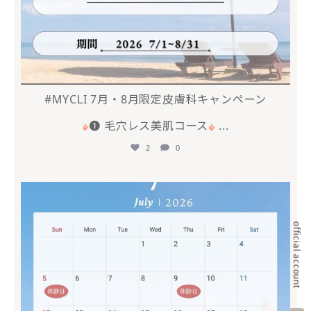
#MYCLI 7月・8月限定皮膚科キャンペーン
❶ 毛穴レス美肌コース
...
2
0
mycli.ebisu
6月 20
official account