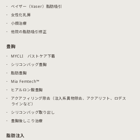
ベイザー（Vaser）脂肪吸引
女性化乳房
小顔治療
他院の脂肪吸引修正
豊胸
MYCLI バストケア下着
シリコンバッグ豊胸
脂肪豊胸
Mia Femtech™
ヒアルロン酸豊胸
アクアフィリング除去（注入系異物除去、アクアリフト、ロデス
ラインなど）
シリコンバッグ取り出し
豊胸後しこり治療
脂肪注入