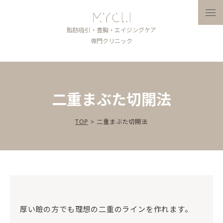
メニ
脂肪吸引・豊胸・エイジングケア
専門クリニック
二重まぶた切開法
TOP
>
二重まぶた切開法
厚い瞼の方でも理想の二重のラインを作れます。