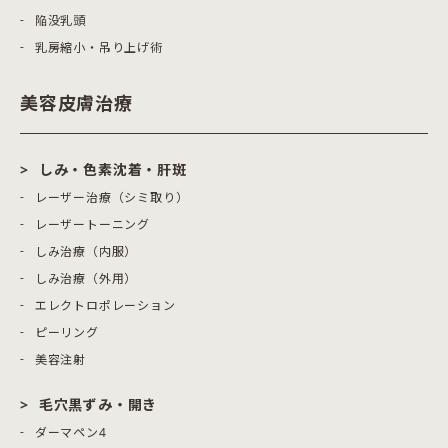
陥没乳頭
乳房縮小・吊り上げ術
美容皮膚治療
しみ・色素沈着・肝斑
レーザー治療（シミ取り）
レーザートーニング
しみ治療（内服）
しみ治療（外用）
エレクトロポレーション
ピーリング
美容注射
毛穴黒ずみ・開き
ダーマペン4