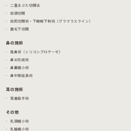
二重まぶた切開法
目頭切開
目尻切開術・下眼瞼下制術（グラマラスライン）
眉毛下切開
鼻の施術
隆鼻術（シリコンプロテーゼ）
鼻尖形成術
鼻翼縮小術
鼻中隔延長術
耳の施術
耳垂裂手術
その他
乳頭縮小術
乳輪縮小術