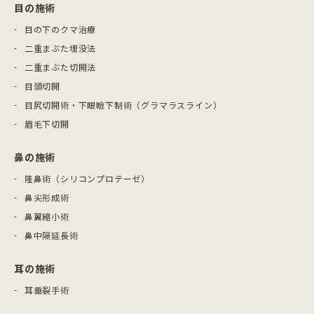
目の施術
目の下のクマ治療
二重まぶた埋没法
二重まぶた切開法
目頭切開
目尻切開術・下眼瞼下制術（グラマラスライン）
眉毛下切開
鼻の施術
隆鼻術（シリコンプロテーゼ）
鼻尖形成術
鼻翼縮小術
鼻中隔延長術
耳の施術
耳垂裂手術