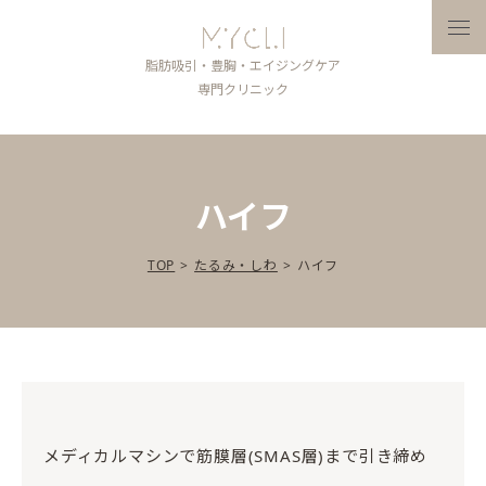
メニ
脂肪吸引・豊胸・エイジングケア
専門クリニック
ハイフ
TOP
>
たるみ・しわ
>
ハイフ
メディカルマシンで筋膜層(SMAS層)まで引き締め