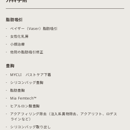
脂肪吸引
ベイザー（Vaser）脂肪吸引
女性化乳房
小顔治療
他院の脂肪吸引修正
豊胸
MYCLI バストケア下着
シリコンバッグ豊胸
脂肪豊胸
Mia Femtech™
ヒアルロン酸豊胸
アクアフィリング除去（注入系異物除去、アクアリフト、ロデス
ラインなど）
シリコンバッグ取り出し