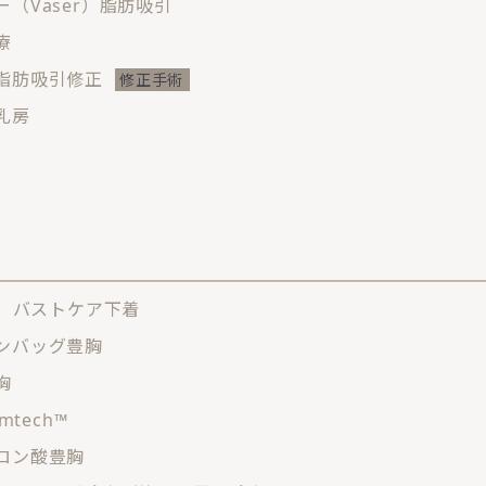
ー（Vaser）脂肪吸引
療
脂肪吸引修正
乳房
LI バストケア下着
ンバッグ豊胸
胸
emtech™
ロン酸豊胸