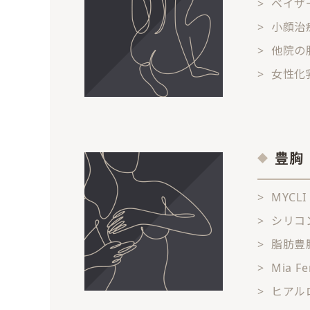
ベイザ
小顔治
他院の
女性化
豊胸
MYC
シリコ
脂肪豊
Mia F
ヒアル