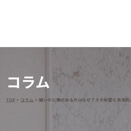
コラム
TOP
>
コラム
>
細いのに胸があるのはなぜ？その秘密と具体的