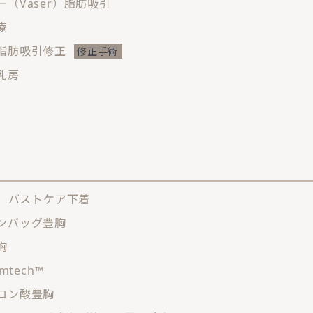
ー（Vaser）脂肪吸引
療
脂肪吸引修正
乳房
LI バストケア下着
ンバッグ豊胸
胸
emtech™
ロン酸豊胸