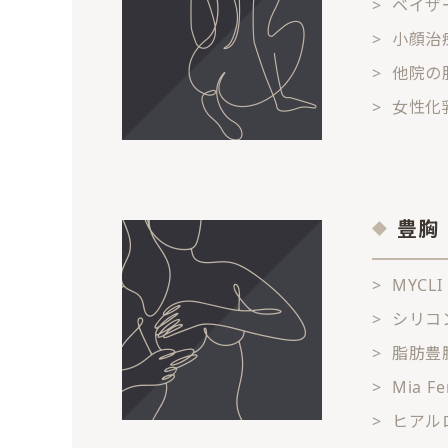
ベイザ
小顔治
他院の
女性化
豊胸
MYC
シリコ
脂肪豊
Mia F
ヒアル