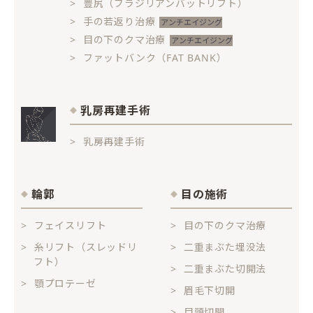
豊尻（ブラジリアンバットリフト）
手の若返り治療
目の下のクマ治療
ファットバンク（FAT BANK）
乳房再建手術
乳房再建手術
輪郭
目の施術
フェイスリフト
目の下のクマ治療
糸リフト（スレッドリ
二重まぶた埋没法
フト）
二重まぶた切開法
顎プロテーゼ
眉毛下切開
目頭切開