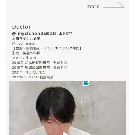
more
Doctor
mycli.honda
245
9,877
本田マイケル武史
@mycli.ebisu
【豊胸・脂肪吸引・アンチエイジング専門】
形成・美容外科医
アメリカ生まれ
2016年 がん研有明病院 形成外科
2019年 聖路加国際病院 形成外科
2021年 THE CLINIC
2022年〜 MYCLI統括院長
mycli.honda
7月 30