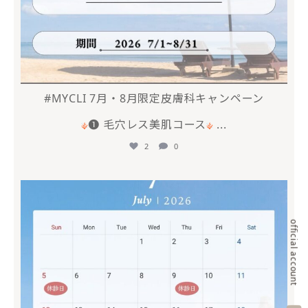
#MYCLI 7月・8月限定皮膚科キャンペーン
❶ 毛穴レス美肌コース
...
2
0
mycli.ebisu
6月 20
official account