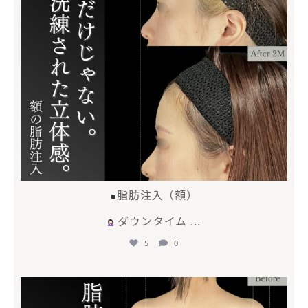
脂肪注入（額）
ダウンタイム
...
5
0
mycli.ebisu
4月 28