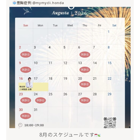
豊胸症例:@mymycli.honda
mycli.ebisu
7月 20
8月のスケジュールです