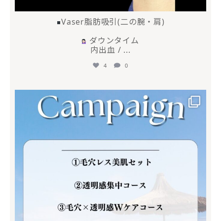
Vaser脂肪吸引(二の腕・肩)
ダウンタイム
内出血 /
...
4
0
mycli.ebisu
6月 30