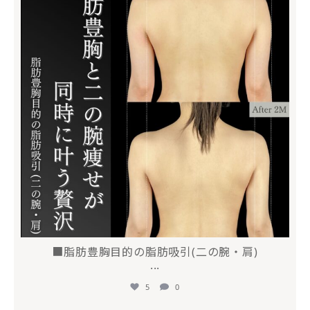
■脂肪豊胸目的の脂肪吸引(二の腕・肩)
...
5
0