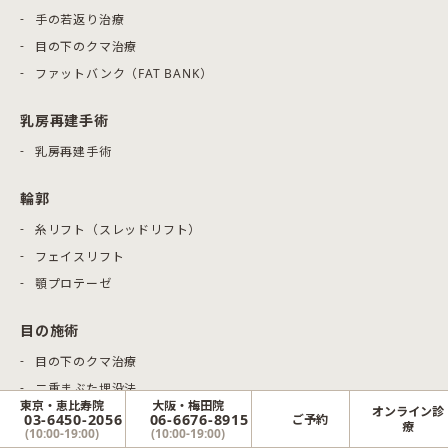
手の若返り治療
目の下のクマ治療
ファットバンク（FAT BANK）
乳房再建手術
乳房再建手術
輪郭
糸リフト（スレッドリフト）
フェイスリフト
顎プロテーゼ
目の施術
目の下のクマ治療
二重まぶた埋没法
東京・恵比寿院
大阪・梅田院
オンライン診
二重まぶた切開法
03-6450-2056
06-6676-8915
ご予約
療
(10:00-19:00)
(10:00-19:00)
目頭切開