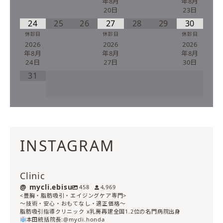
年8月
年8月
20日
23日
24
25
26
27
28
29
30
休診日
休診日
休診日
2026
2026
2026
年8月
年8月
年8月
24日
27日
30日
31
INSTAGRAM
Clinic
mycli.ebisu
458
4,969
<豊胸・脂肪吸引・エイジングケア専門>
〜技術・安心・おもてなし・適正価格〜
脂肪吸引指導クリニック x乳房再建全国1.2位の名門病院出身
本田統括院長:@mycli.honda