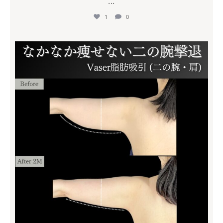
...
1
0
mycli.ebisu
7月 18