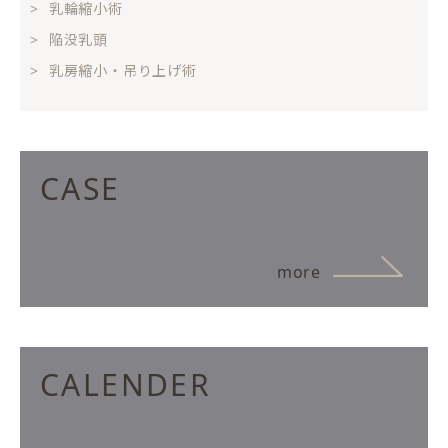
乳輪縮小術
陥没乳頭
乳房縮小・吊り上げ術
CASE
more
CALENDER