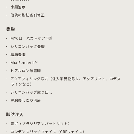
小顔治療
他院の脂肪吸引修正
豊胸
MYCLI バストケア下着
シリコンバッグ豊胸
脂肪豊胸
Mia Femtech™
ヒアルロン酸豊胸
アクアフィリング除去（注入系異物除去、アクアリフト、ロデス
ラインなど）
シリコンバッグ取り出し
豊胸後しこり治療
脂肪注入
豊尻（ブラジリアンバットリフト）
コンデンスリッチフェイス（CRFフェイス）