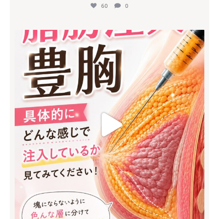
60
0
mycli.honda
7月 8