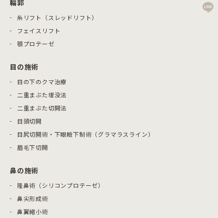
輪郭
糸リフト（スレッドリフト）
フェイスリフト
顎プロテーゼ
目の施術
目の下のクマ治療
二重まぶた埋没法
二重まぶた切開法
目頭切開
目尻切開術・下眼瞼下制術（グラマラスライン）
眉毛下切開
鼻の施術
隆鼻術（シリコンプロテーゼ）
鼻尖形成術
鼻翼縮小術