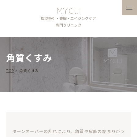
メニ
脂肪吸引・豊胸・エイジングケア
専門クリニック
角質くすみ
TOP
>
角質くすみ
ターンオーバーの乱れにより、角質や皮脂の詰まりがう