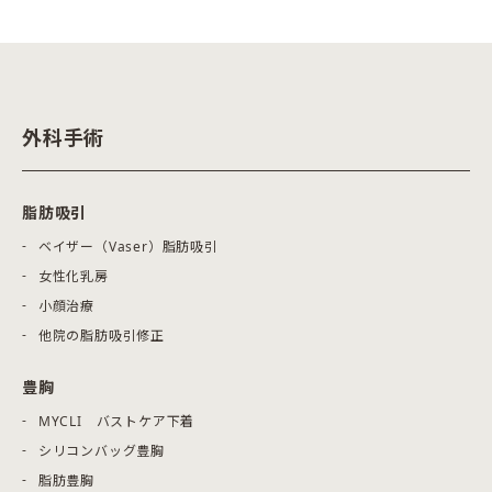
外科手術
脂肪吸引
ベイザー（Vaser）脂肪吸引
女性化乳房
小顔治療
他院の脂肪吸引修正
豊胸
MYCLI バストケア下着
シリコンバッグ豊胸
脂肪豊胸