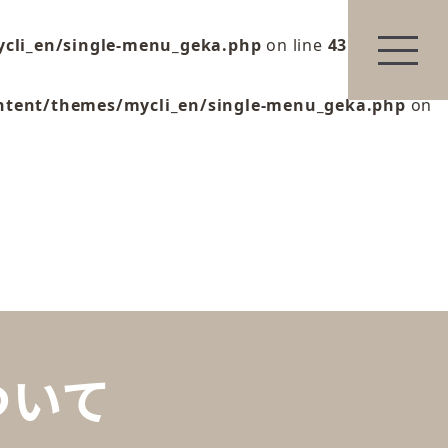
cli_en/single-menu_geka.php
on line
43
メニュ
ntent/themes/mycli_en/single-menu_geka.php
on
ついて