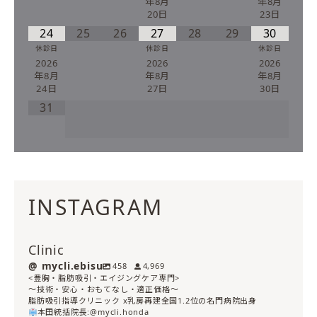
年8月
年8月
20日
23日
24
25
26
27
28
29
30
休診日
休診日
休診日
2026
2026
2026
年8月
年8月
年8月
24日
27日
30日
31
INSTAGRAM
Clinic
mycli.ebisu
458
4,969
<豊胸・脂肪吸引・エイジングケア専門>
〜技術・安心・おもてなし・適正価格〜
脂肪吸引指導クリニック x乳房再建全国1.2位の名門病院出身
本田統括院長:@mycli.honda