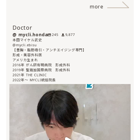
more
Doctor
mycli.honda
245
9,877
本田マイケル武史
@mycli.ebisu
【豊胸・脂肪吸引・アンチエイジング専門】
形成・美容外科医
アメリカ生まれ
2016年 がん研有明病院 形成外科
2019年 聖路加国際病院 形成外科
2021年 THE CLINIC
2022年〜 MYCLI統括院長
mycli.honda
7月 30