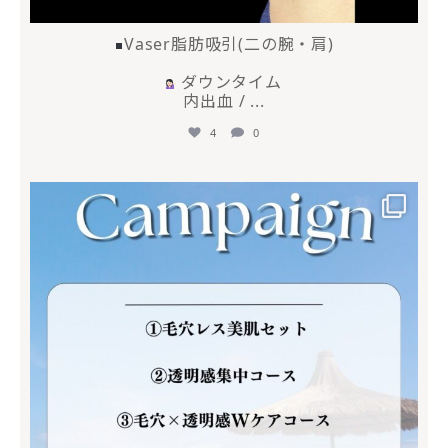
Vaser脂肪吸引(二の腕・肩)
ダウンタイム
内出血 /
...
4
0
mycli.ebisu
6月 30