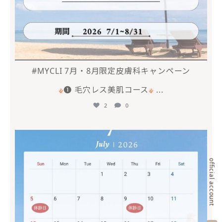
#MYCLI 7月・8月限定皮膚科キャンペーン
❶ 毛穴レス美肌コース
...
2
0
mycli.ebisu
6月 20
official account