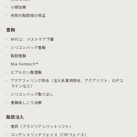
小顔治療
他院の脂肪吸引修正
豊胸
MYCLI バストケア下着
シリコンバッグ豊胸
脂肪豊胸
Mia Femtech™
ヒアルロン酸豊胸
アクアフィリング除去（注入系異物除去、アクアリフト、ロデス
ラインなど）
シリコンバッグ取り出し
豊胸後しこり治療
脂肪注入
豊尻（ブラジリアンバットリフト）
コンデンスリッチフェイス（CRFフェイス）