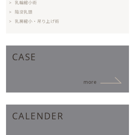
乳輪縮小術
陥没乳頭
乳房縮小・吊り上げ術
CASE
more
CALENDER