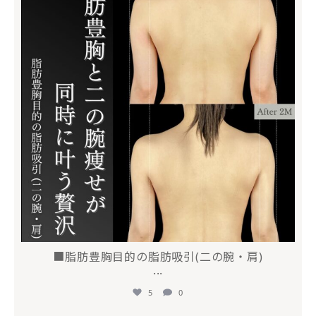
■脂肪豊胸目的の脂肪吸引(二の腕・肩)
...
5
0