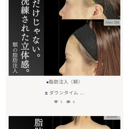
脂肪注入（額）
ダウンタイム
...
5
0
mycli.ebisu
4月 28