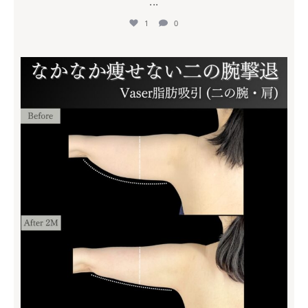
...
1
0
mycli.ebisu
7月 18