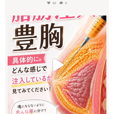
60
0
mycli.honda
7月 8