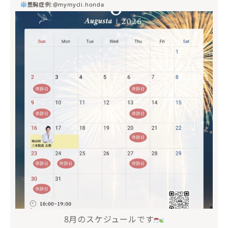
豊胸症例:@mymycli.honda
mycli.ebisu
7月 20
8月のスケジュールです