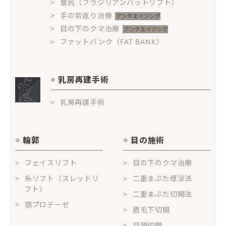
豊尻（ブラジリアンバットリフト）
手の若返り治療
目の下のクマ治療
ファットバンク（FAT BANK）
乳房再建手術
乳房再建手術
輪郭
目の施術
フェイスリフト
目の下のクマ治療
糸リフト（スレッドリ
二重まぶた埋没法
フト）
二重まぶた切開法
顎プロテーゼ
眉毛下切開
目頭切開