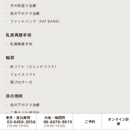
手の若返り治療
目の下のクマ治療
ファットバンク（FAT BANK）
乳房再建手術
乳房再建手術
輪郭
糸リフト（スレッドリフト）
フェイスリフト
顎プロテーゼ
目の施術
目の下のクマ治療
二重まぶた埋没法
東京・恵比寿院
大阪・梅田院
オンライン診
二重まぶた切開法
03-6450-2056
06-6676-8915
ご予約
療
(10:00-19:00)
(10:00-19:00)
目頭切開