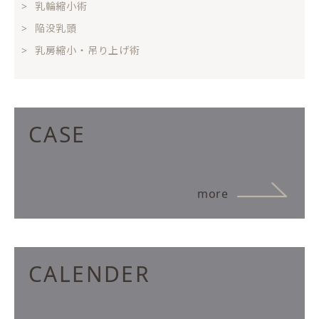
乳輪縮小術
陥没乳頭
乳房縮小・吊り上げ術
CASE
more
CALENDER