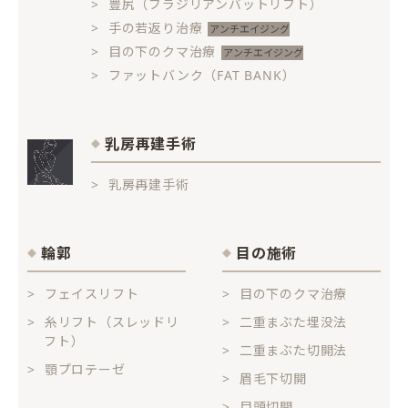
豊尻（ブラジリアンバットリフト）
手の若返り治療
目の下のクマ治療
ファットバンク（FAT BANK）
乳房再建手術
乳房再建手術
輪郭
目の施術
フェイスリフト
目の下のクマ治療
糸リフト（スレッドリ
二重まぶた埋没法
フト）
二重まぶた切開法
顎プロテーゼ
眉毛下切開
目頭切開