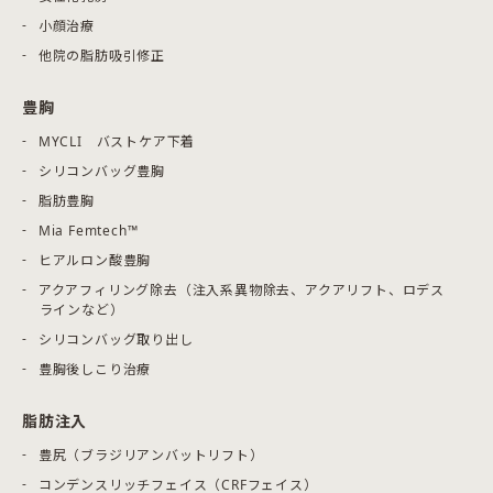
小顔治療
他院の脂肪吸引修正
豊胸
MYCLI バストケア下着
シリコンバッグ豊胸
脂肪豊胸
Mia Femtech™
ヒアルロン酸豊胸
アクアフィリング除去（注入系異物除去、アクアリフト、ロデス
ラインなど）
シリコンバッグ取り出し
豊胸後しこり治療
脂肪注入
豊尻（ブラジリアンバットリフト）
コンデンスリッチフェイス（CRFフェイス）