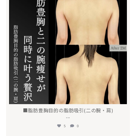
■脂肪豊胸目的の脂肪吸引(二の腕・肩)
...
5
0