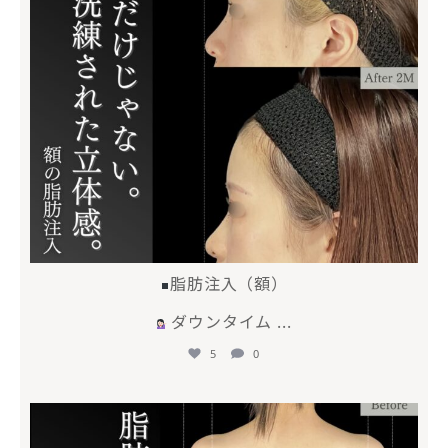
脂肪注入（額）
ダウンタイム
...
5
0
mycli.ebisu
4月 28