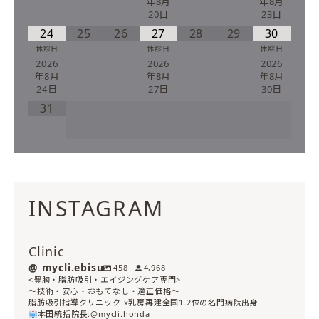
年8月
年8月
20日
23日
24
25
26
27
28
29
30
休診日
休診日
休診日
2026
2026
2026
年8月
年8月
年8月
24日
27日
30日
31
INSTAGRAM
Clinic
mycli.ebisu
458
4,968
<豊胸・脂肪吸引・エイジングケア専門>
〜技術・安心・おもてなし・適正価格〜
脂肪吸引指導クリニック x乳房再建全国1.2位の名門病院出身
本田統括院長:@mycli.honda