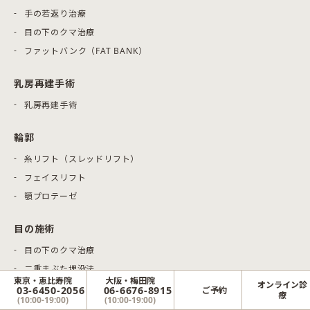
手の若返り治療
目の下のクマ治療
ファットバンク（FAT BANK）
乳房再建手術
乳房再建手術
輪郭
糸リフト（スレッドリフト）
フェイスリフト
顎プロテーゼ
目の施術
目の下のクマ治療
二重まぶた埋没法
東京・恵比寿院
大阪・梅田院
オンライン診
二重まぶた切開法
03-6450-2056
06-6676-8915
ご予約
療
(10:00-19:00)
(10:00-19:00)
目頭切開