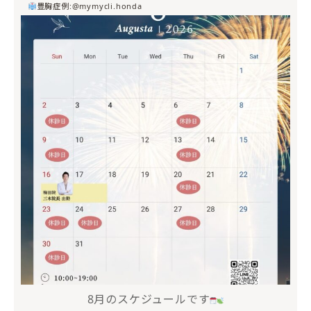
豊胸症例:@mymycli.honda
mycli.ebisu
7月 20
8月のスケジュールです