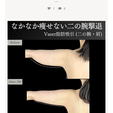
...
1
0
mycli.ebisu
7月 18