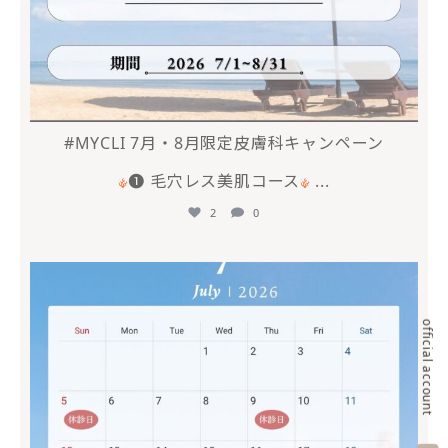
#MYCLI 7月・8月限定皮膚科キャンペーン
❶ 毛穴レス美肌コース
...
2
0
mycli.ebisu
6月 20
official account