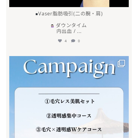
Vaser脂肪吸引(二の腕・肩)
ダウンタイム
内出血 /
...
4
0
mycli.ebisu
6月 30