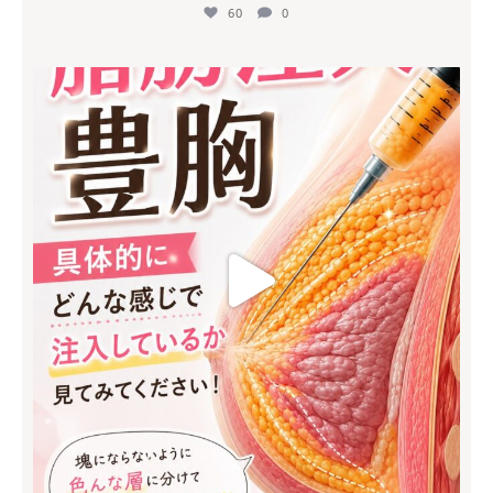
60
0
mycli.honda
7月 8