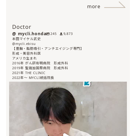
more
Doctor
mycli.honda
245
9,873
本田マイケル武史
@mycli.ebisu
【豊胸・脂肪吸引・アンチエイジング専門】
形成・美容外科医
アメリカ生まれ
2016年 がん研有明病院 形成外科
2019年 聖路加国際病院 形成外科
2021年 THE CLINIC
2022年〜 MYCLI統括院長
mycli.honda
7月 30