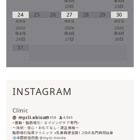
年8月
年8月
20日
23日
24
25
26
27
28
29
30
休診日
休診日
休診日
2026
2026
2026
年8月
年8月
年8月
24日
27日
30日
31
INSTAGRAM
Clinic
mycli.ebisu
458
4,965
<豊胸・脂肪吸引・エイジングケア専門>
〜技術・安心・おもてなし・適正価格〜
脂肪吸引指導クリニック x乳房再建全国1.2位の名門病院出身
本田統括院長:@mycli.honda