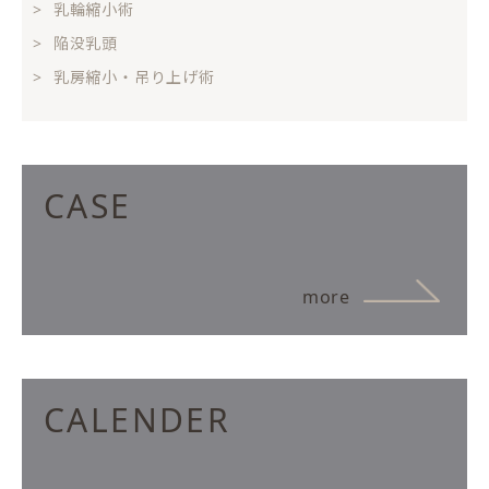
乳輪縮小術
陥没乳頭
乳房縮小・吊り上げ術
CASE
more
CALENDER