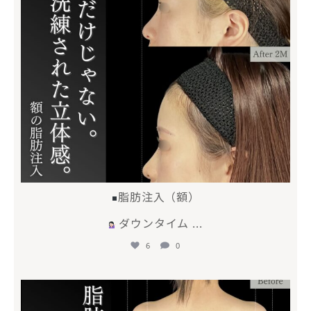
脂肪注入（額）
ダウンタイム
...
6
0
mycli.ebisu
4月 28