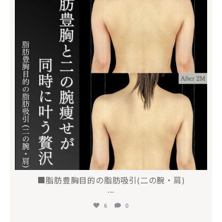
■脂肪豊胸目的の脂肪吸引(二の腕・肩)
...
6
0