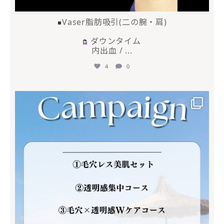
Vaser脂肪吸引(二の腕・肩)
ダウンタイム
内出血 /
...
4
0
mycli.ebisu
6月 30