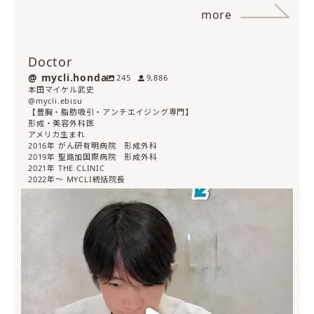
more
Doctor
mycli.honda
245
9,886
本田マイケル武史
@mycli.ebisu
【豊胸・脂肪吸引・アンチエイジング専門】
形成・美容外科医
アメリカ生まれ
2016年 がん研有明病院 形成外科
2019年 聖路加国際病院 形成外科
2021年 THE CLINIC
2022年〜 MYCLI統括院長
mycli.honda
7月 30