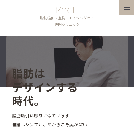
メニ
脂肪吸引・豊胸・エイジングケア
専門クリニック
脂肪は
デザインする
時代。
脂肪吸引は彫刻に似ています
理論はシンプル、だからこそ奥が深い