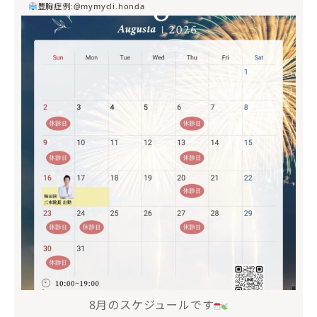
豊胸症例:@mymycli.honda
mycli.ebisu
7月 20
8月のスケジュールです