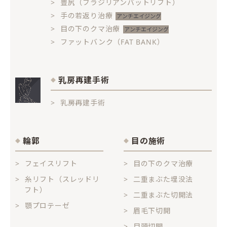
豊尻（ブラジリアンバットリフト）
手の若返り治療
目の下のクマ治療
ファットバンク（FAT BANK）
乳房再建手術
乳房再建手術
輪郭
目の施術
フェイスリフト
目の下のクマ治療
糸リフト（スレッドリ
二重まぶた埋没法
フト）
二重まぶた切開法
顎プロテーゼ
眉毛下切開
目頭切開