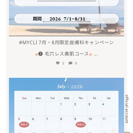
#MYCLI 7月・8月限定皮膚科キャンペーン
❶ 毛穴レス美肌コース
...
2
0
mycli.ebisu
6月 20
official account