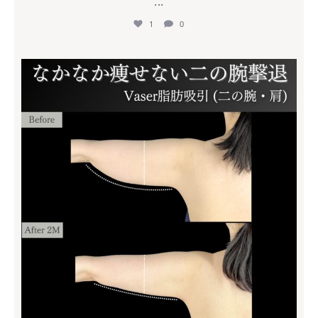
...
1
0
mycli.ebisu
7月 18