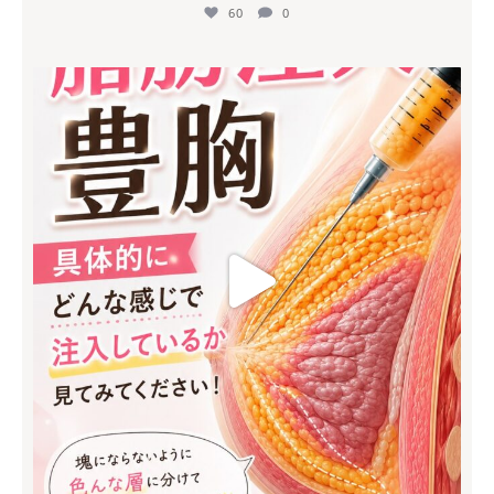
60
0
mycli.honda
7月 8