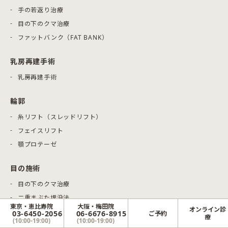
手の若返り治療
目の下のクマ治療
ファットバンク（FAT BANK）
乳房再建手術
乳房再建手術
輪郭
糸リフト（スレッドリフト）
フェイスリフト
顎プロテーゼ
目の施術
目の下のクマ治療
二重まぶた埋没法
東京・恵比寿院
大阪・梅田院
オンライン診
二重まぶた切開法
03-6450-2056
06-6676-8915
ご予約
療
(10:00-19:00)
(10:00-19:00)
目頭切開