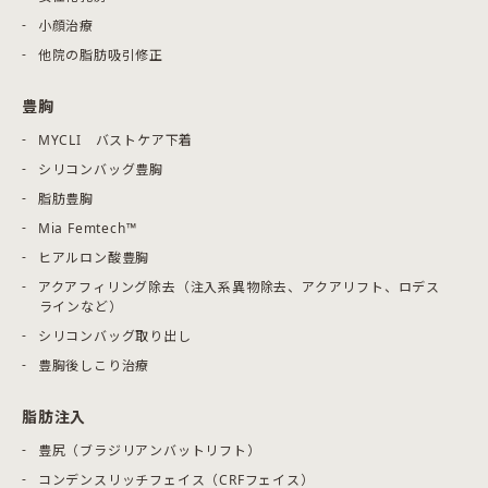
小顔治療
他院の脂肪吸引修正
豊胸
MYCLI バストケア下着
シリコンバッグ豊胸
脂肪豊胸
Mia Femtech™
ヒアルロン酸豊胸
アクアフィリング除去（注入系異物除去、アクアリフト、ロデス
ラインなど）
シリコンバッグ取り出し
豊胸後しこり治療
脂肪注入
豊尻（ブラジリアンバットリフト）
コンデンスリッチフェイス（CRFフェイス）