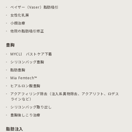
ベイザー（Vaser）脂肪吸引
女性化乳房
小顔治療
他院の脂肪吸引修正
豊胸
MYCLI バストケア下着
シリコンバッグ豊胸
脂肪豊胸
Mia Femtech™
ヒアルロン酸豊胸
アクアフィリング除去（注入系異物除去、アクアリフト、ロデス
ラインなど）
シリコンバッグ取り出し
豊胸後しこり治療
脂肪注入