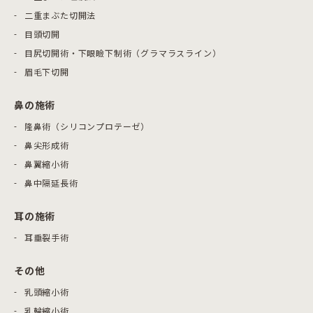
二重まぶた切開法
目頭切開
目尻切開術・下眼瞼下制術（グラマラスライン）
眉毛下切開
鼻の施術
隆鼻術（シリコンプロテーゼ）
鼻尖形成術
鼻翼縮小術
鼻中隔延長術
耳の施術
耳垂裂手術
その他
乳頭縮小術
乳輪縮小術