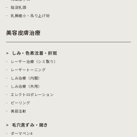
陥没乳頭
乳房縮小・吊り上げ術
美容皮膚治療
しみ・色素沈着・肝斑
レーザー治療（シミ取り）
レーザートーニング
しみ治療（内服）
しみ治療（外用）
エレクトロポレーション
ピーリング
美容注射
毛穴黒ずみ・開き
ダーマペン4