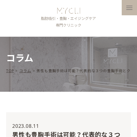
メニ
脂肪吸引・豊胸・エイジングケア
専門クリニック
コラム
TOP
>
コラム
>
男性も豊胸手術は可能？代表的な３つの豊胸手術とクリ
2023.08.11
男性も豊胸手術は可能？代表的な３つ