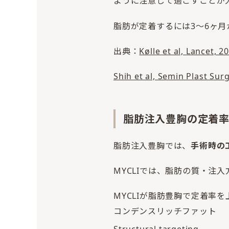
ように注意して過ごすことが
脂肪が定着するには3～6ヶ月
出典：
Kølle et al, Lancet, 2
Shih et al, Semin Plast Sur
脂肪注入豊胸の定着率
脂肪注入豊胸では、
手術時の
MYCLIでは、脂肪の質・注
MYCLIが脂肪豊胸で定着率
コンデンスリッチファット