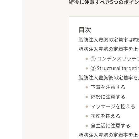
術後に注意すべき5つのポイ
目次
脂肪注入豊胸の定着率は約5
脂肪注入豊胸の定着率を上
① コンデンスリッチ
② Structural ta
脂肪注入豊胸後の定着率を
下着を注意する
体勢に注意する
マッサージを控える
喫煙を控える
食生活に注意する
脂肪注入豊胸の定着率を上