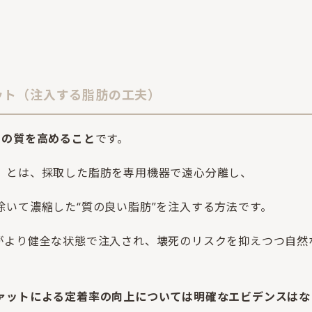
。
ット（注入する脂肪の工夫）
のの質を高めること
です。
」とは、採取した脂肪を専用機器で遠心分離し、
除いて濃縮した“質の良い脂肪”を注入する方法です。
がより健全な状態で注入され、壊死のリスクを抑えつつ自然
ァットによる定着率の向上については明確なエビデンスはな