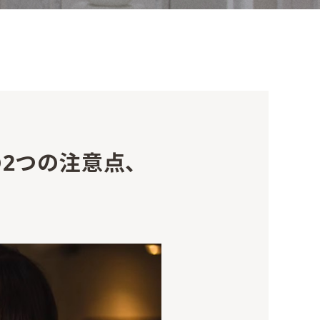
2つの注意点、