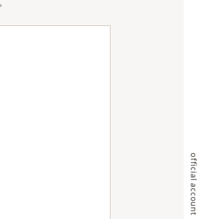
。
official account