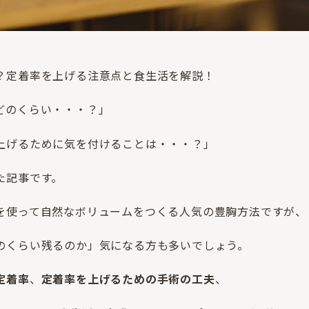
？定着率を上げる注意点と食生活を解説！
どのくらい・・・？」
上げるために気を付けることは・・・？」
た記事です。
を使って自然なボリュームをつくる人気の豊胸方法ですが、
のくらい残るのか」気になる方も多いでしょう。
定着率
、
定着率を上げるための手術の工夫
、