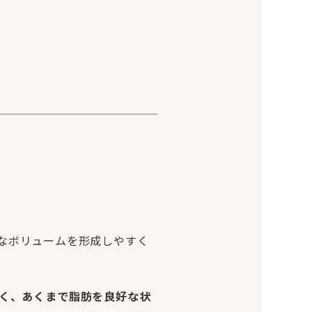
なボリュームを形成しやすく
く、あくまで脂肪を良好な状