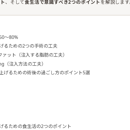
ント
、そして
食生活で意識すべき2つのポイント
を解説します
0～80%
げるための2つの手術の工夫
ファット（注入する脂肪の工夫）
rgeting（注入方法の工夫）
上げるための術後の過ごし方のポイント5選
げるための食生活の2つのポイント