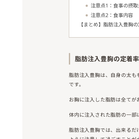
注意点1：食事の摂取
注意点2：食事内容
【まとめ】脂肪注入豊胸の
脂肪注入豊胸の定着率は
脂肪注入豊胸は、自身の太も
です。
お胸に注入した脂肪は全てが
体内に注入された脂肪の一部
脂肪注入豊胸では、出来るだ