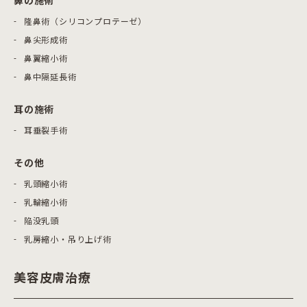
鼻の施術
隆鼻術（シリコンプロテーゼ）
鼻尖形成術
鼻翼縮小術
鼻中隔延長術
耳の施術
耳垂裂手術
その他
乳頭縮小術
乳輪縮小術
陥没乳頭
乳房縮小・吊り上げ術
美容皮膚治療