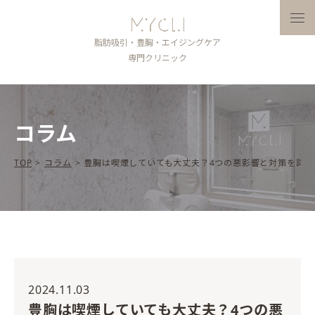
メニ
脂肪吸引・豊胸・エイジングケア
専門クリニック
コラム
TOP
>
コラム
>
豊胸は喫煙していても大丈夫？4つの悪影響と対策を詳し
2024.11.03
豊胸は喫煙していても大丈夫？4つの悪