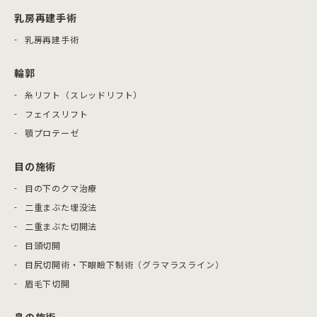
乳房再建手術
乳房再建手術
輪郭
糸リフト（スレッドリフト）
フェイスリフト
顎プロテーゼ
目の施術
目の下のクマ治療
二重まぶた埋没法
二重まぶた切開法
目頭切開
目尻切開術・下眼瞼下制術（グラマラスライン）
眉毛下切開