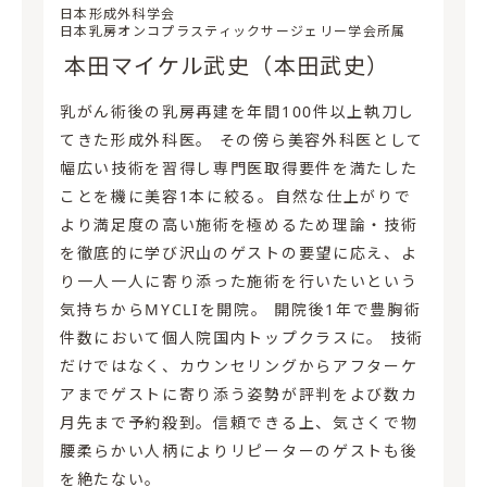
日本形成外科学会
日本乳房オンコプラスティックサージェリー学会所属
本田マイケル武史（本田武史）
乳がん術後の乳房再建を年間100件以上執刀し
てきた形成外科医。 その傍ら美容外科医として
幅広い技術を習得し専門医取得要件を満たした
ことを機に美容1本に絞る。自然な仕上がりで
より満足度の高い施術を極めるため理論・技術
を徹底的に学び沢山のゲストの要望に応え、よ
り一人一人に寄り添った施術を行いたいという
気持ちからMYCLIを開院。 開院後1年で豊胸術
件数において個人院国内トップクラスに。 技術
だけではなく、カウンセリングからアフターケ
アまでゲストに寄り添う姿勢が評判をよび数カ
月先まで予約殺到。信頼できる上、気さくで物
腰柔らかい人柄によりリピーターのゲストも後
を絶たない。