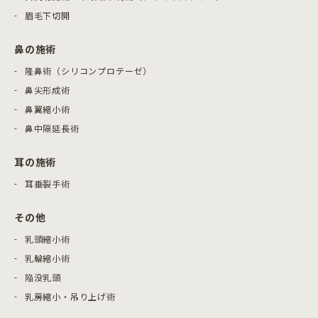
眉毛下切開
鼻の施術
隆鼻術（シリコンプロテーゼ）
鼻尖形成術
鼻翼縮小術
鼻中隔延長術
耳の施術
耳垂裂手術
その他
乳頭縮小術
乳輪縮小術
陥没乳頭
乳房縮小・吊り上げ術