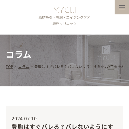
メニ
脂肪吸引・豊胸・エイジングケア
専門クリニック
コラム
TOP
>
コラム
>
豊胸はすぐバレる？バレないようにする4つの工夫を紹介
2024.07.10
豊胸はすぐバレる？バレないようにす